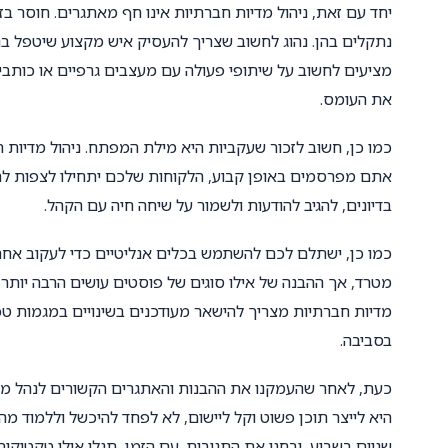
יחד עם זאת, ניהול מדיות חברתיות אינו חף מאתגרים. חוסר ב
נתקלים בהן. נהוג לחשוב שצריך להעסיק איש מקצוע שיטפל בניה
מציעים לחשוב על שיתופי פעולה עם מעצבים גרפיים או כותבי 
את העומס.
כמו כן, חשוב לזכור שעקביות היא מילת המפתח. ניהול מדיות חב
אתם מפרסמים באופן קבוע, הלקוחות שלכם יתחילו לצפות לתו
בדיונים, להגיב להודעות ולשמור על שיחה חיה עם הקהל.
כמו כן, ישתלם לכם להשתמש בכלים אנליטיים כדי לעקוב אחרי 
מטרד, אך ההבנה של אילו סוגים של פוסטים עושים הרבה יותר ט
מדיות חברתיות מצריך להישאר מעודכנים בשינויים במגמות טכ
בסביבה.
כעת, לאחר שהעמקנו את ההבנות והאתגרים הקשורים לנהל מד
היא לייצר תוכן פשוט וקל ליישום, לא לפחד להיכשל וללמוד מה
שניים בשבוע, ובחנו את התגובות. עם הזמן, תגלו אילו טקטיקו