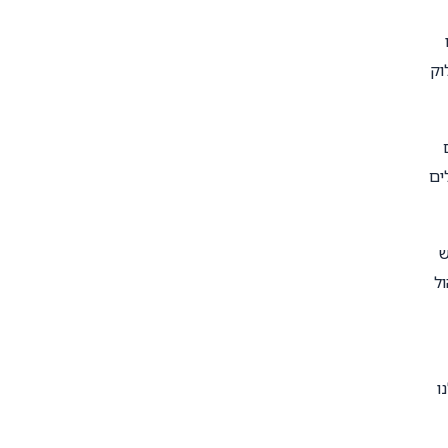
וק
ים
ש
ול
ו