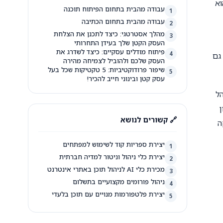
וא
עבודה מהבית בתחום הפיתוח תוכנה
1
עבודה מהבית בתחום הכתיבה
2
מהלך אסטרטגי: כיצד לתכנן את הצלחת
3
העסק הקטן שלך בעידן התחרותי
פיתוח מודלים עסקיים: כיצד לשדרג את
4
גם
העסק שלכם ולהוביל לצמיחה מהירה
שיפור פרודוקטיביות: 5 טקטיקות שכל בעל
5
עסק קטן ובינוני חייב להכיר!
הל
🔗 קשורים לנושא
ה
יצירת ספריות קוד לשימוש למפתחים
1
יצירת כלי ניהול וניטור למדיה חברתית
2
מכירת כלי AI לניהול תוכן באתרי אינטרנט
3
ניהול פורומים מקצועיים בתשלום
4
יצירת פלטפורמות מנויים עם תוכן בלעדי
5