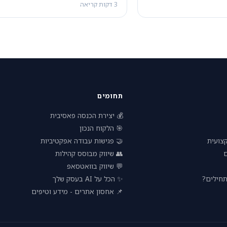
3 דקות קריאה
תחומים
💰 יצירת הכנסה פאסיבית
🎯 הלקוח הנכון
🤝 פגישות עבודה אפקטיביות
🧠 הת
👥 שיווק מבוסס קהילות

💬 שיווק בוואטסאפ
✨ הכל על AI בעסק שלך
🚀 עסק 
📌 אחסון אתרים - מידע וטיפים