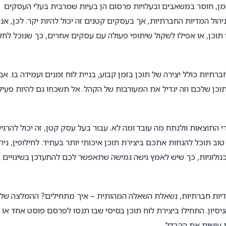
זמן, חוסר במשאבים ובעלויות פרסום הן בעיות שמרבית בעלי העסקים
ול המדיות החברתיות, אך בעסקים קטנים זה יכול להיות יקר. לכן, אנו
תוכן, או אפילו לשקול שיתופי פעולה עם עסקים אחרים, כך שנוכל לחל
רתיות כולל יצירה של תוכן בזמן קבוע, בניית לוח זמנים ועמידה בו. אם
כן שלכם וזה יגדיל את המעורבות של הקהל. אל תשכחו גם להיות פעיל
התוצאות וולנתח מה עובד ומה לא. עבור בעל עסק קטן, זה יכול להרגי
וב תוכל להנחות אתכם ביצירת תוכן איכותי יותר בעתיד. לחילופין, ניה
נולוגיות, כך שיש לאמץ גישה גמישה שתאפשר לכם להתעדכן בשינויים
יות חברתיות, נשאלת השאלה המהותית – איך מתחילים? ההמלצה שלנ
ניסיון. התחילו ביצירת לוח תוכן בסיסי שבו תנסו לפרסם פוסט אחד או
ת עושות את ההבדל.