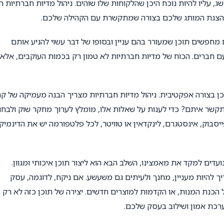
ליו להיות נוכח היכן שהלקוחות שלו שוהים. ניהול מדיות חברתיות ה
 והצגת המותג שלכם בצורה שמתקשרת עם הקהילה שלכם.
מחפשים תוכן שמעורר בהם עניין ובסופו של דבר עשוי להניע אותם
ם חברים. הכוח של מדיות חברתיות לא טמון רק בכמות העוקבים, אלא 
ן בצורה אפקטיבית. ניהול מדיות חברתיות מצריך הבנה מעמיקה של ק
תקשר איתם? כדי לענות על שאלות אלו, מומלץ לערוך מחקר שוק ולבחון
יסבוק, אינסטגרם, לינקדאין או טוויטר, לכל פלטפורמה יש את הדינמיק
עדים למקד את מאמצינו, השלב הבא הוא ליצור תוכן איכותי ומגוון.
יך להיות מעניין, מחנך ולעיתים גם משעשע. אם ניקח, לדוגמה, עסק
 הכנת המנות, או הקדמות למוצרים חדשים. יצירה של תוכן כזה לא רק
רכת אמון ושילוב בעסק שלכם.