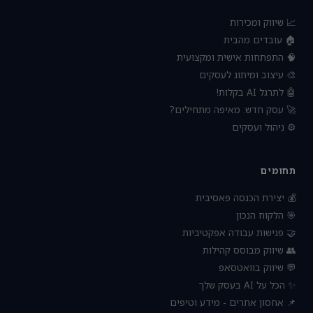
📈 שיווק ומכירות
🏠 עובדים מהבית
🧠 התפתחות אישית ומקצועית
🎨 עיצוב ומיתוג לעסקים
🤖 לתרגל AI בקלות!
🚀 עסק חדש: מאיפה מתחילים?
⚙️ ניהול ועסקים
תחומים
💰 יצירת הכנסה פאסיבית
🎯 הלקוח הנכון
🤝 פגישות עבודה אפקטיביות
👥 שיווק מבוסס קהילות
💬 שיווק בוואטסאפ
✨ הכל על AI בעסק שלך
📌 אחסון אתרים - מידע וטיפים