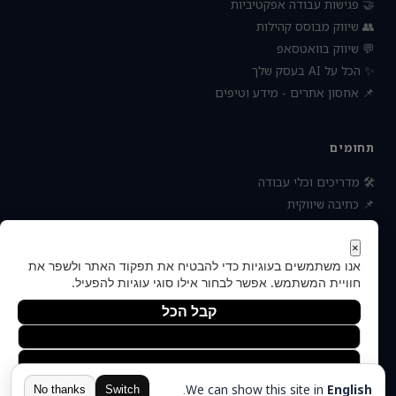
🤝 פגישות עבודה אפקטיביות
👥 שיווק מבוסס קהילות
💬 שיווק בוואטסאפ
✨ הכל על AI בעסק שלך
📌 אחסון אתרים - מידע וטיפים
תחומים
🛠 מדריכים וכלי עבודה
📌 כתיבה שיווקית
📌 socialbee מפלצת המדיה
📌 נטוורקינג וקשרים עסקיים
×
אנו משתמשים בעוגיות כדי להבטיח את תפקוד האתר ולשפר את
📌 חדשות כלכלה ועסקים
חוויית המשתמש. אפשר לבחור אילו סוגי עוגיות להפעיל.
קבל הכל
הסר לא הכרחיות
© 2026 — כל הזכויות
העדפות
הצהרת נגישות
תקנון ותנאי שימוש
פרטיות
אודות
שמורות
יצירת קשר
מדיניות הפרטיות
.
We can show this site in
English
הוקם ומקודם ע"י:
צימטים
No thanks
Switch