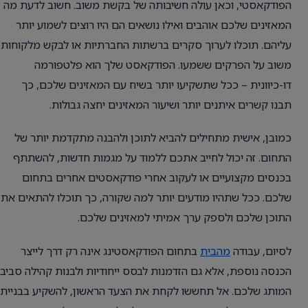
הפודקאסטי, וכאן עולה חשיבותה של בקשת משוב. חשוב לדעת מה
המאזינים שלכם אוהבים ואילו נושאים הם היו רוצים לשמוע יותר
עליהם. תוכלו לערוך סקרים ברשתות החברתיות או לבקש מלקוחות
משוב על הפרקים ששמעו. הפודקאסט שלך הוא פלטפורמה
דו-כיוונית – ככל שתשקיעו יותר בשיח עם המאזינים שלכם, כך
תבנו קשרים איתנים יותר ושיעור המאזינים יחצה גבולות.
כמובן, אישית מתחילים להביא לתוכן ולהבנה מתקדמת יותר של
התחום. זה יכול לחייב אתכם ללמוד על מגמות חדשות, להשתתף
בכנסים מקצועיים או לעקוב אחרי פודקאסטים אחרים בתחום
שלכם. ככל שתהיו מודעים יותר למה שקורה, כך תוכלו להתאים את
התוכן שלכם ולספק ערך אמיתי למאזינים שלכם.
לסיום, עבודה
מהבית
בתחום הפודקאסטינג אינה רק דרך לייצר
הכנסה נוספת, אלא גם הזדמנות לבסס ייחודיות ולבנות קהילה סביב
המותג שלכם. אל תחששו לקחת את הצעד הראשון, להשקיע בבניית