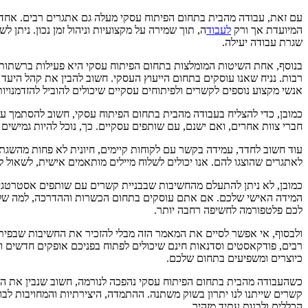
עם זאת, עבודה מהבית בתחום הפיתוח עסקי מעלה גם אתגרים רבים. אחד ה
המיועדת אך ורק
לעבוד
ה, תוך שמירה על מקצועיות וניהול זמן נכון. ניתן
שגרת עבודה יעילה.
בנוסף, אחת השיטות המומלצות בתחום הפיתוח עסקי היא פעילות ברשתות
רבות. נניח שאנו עוסקים בתחום הייעוץ העסקי. חשוב להבין את קהל היעד ש
אנשי מקצוע נוספים לקשרים ולפיתוחים עסקיים שיכולים להוביל להזדמנויו
כמובן, כדי להצליח בעבודה מהבית בתחום הפיתוח עסקי, חשוב להסתמך על כל
חברי צוות אחרים, ואם ישנם, עם שותפים עסקיים. כך, נוכל להיות גמישי
עוד חשוב לחדד, עמידה בקשר עם לקוחות קיימים, חיונית לא פחות מהשגת 
לאתגרים שהוצגו להם. אנו יכולים לשלוח מיילים מותאמים אישית, לשאול 
כמובן, לא ניתן להתעלם מהחשיבות שבבניית קשרים עם שותפים אסטרטגיים
המידה האישי שלכם. אם אתם עוסקים בתחום הכשרות וההדרכה, למה שלא ש
לכם פלטפורמה לחשיפה רחבה יותר.
ולבסוף, אי אפשר לסיים את המאמר הזה מבלי להזכיר את החשיבות שבפית
רבים, פודקאסטים וסדנאות חינם שיכולים לפתוח בפניכם אופקים חדשים ו
כיוצרים ומשפיעים בתחום שלכם.
כשהעבודה מהבית בתחום הפיתוח עסקי נהפכה לנורמה, חשוב שנבין את היתר
קשרים שייתנו לנו יתרון בשוק משתנה. ההתמדה, היצירתיות והמחויבות לבוא
הכללים ולבנות עתיד מזהיר.