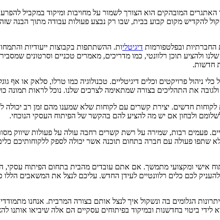
אתגרים המובהקים הוא הצורך לשמור על מחויבות ומיקוד במקביל להפרעות
 לשקול להקדיש מקום קבוע בבית, שבו רק נבצע פעולות עבודה מתוך הבנה שז
 החברתיות ובפלטפורמות
דיגיטלי
ות. ההשתתפות בקבוצות ייעודיות והתמחות
לנו ולהציע תוכן רלוונטי, כמו מדריכים, מאמרים טכניים וסרטונים שמסבירי
ת חדשות.
י ניהול פרויקטים וכלים דיגיטליים. טכנולוגיה כמו טרלו, סלאק או אף גוג
ם ולגובה את התהליכים בצורה שמתאימה לצרכים שלנו. נוכל לראות תמונה 
לקוחות חדשים. יצירת קשרים עם לקוחות שלא שמענו מהם זמן רב יכולה ליי
לשלומם ולבחון אם יש מה להציע להם בהקשר של הפיתוח העסקי הנוכחי.
. פעמים רבות, שמירה על רשת קשרים רחבה עולה על פעולות שיווק מסורת
תפו פעולה עם חברה בתחום תוכנה אשר יכולה לספק ללקוחותיכם כלים דיג
וח אישי ומקצועי מתמשך. אם אתם עובדים מהבית בתחום הפיתוח עסקי, ה
להעניק לכם כלים רלוונטיים לעידן החדש. עליכם לנצל את המשאבים הללו 
ונות הגלומים בה ונשקול איך לנצל אותם בצורה המרבית. אנחנו מתמודדים 
 לידי ביטוי בחדשנות ובמיקוד בפיתוחים עסקיים הם אלה שיביאו אותנו להצ