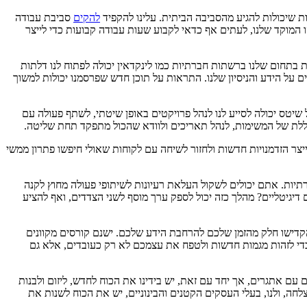
 שיכולות להגיע מהסביבה הביתית. עלינו להקפיד
להקים
סביבת עבודה
הו המוקד שלנו, לעתים אף כדאי לקבוע שעות עבודה קבועות כדי לייצר
 בתחום שלנו ברשתות חברתיות כמו לינקדאין יכולה לפתוח לנו דלתות
ם על הידע והניסיון שלנו. התראות על תוכן חדש שפרסמנו יכולות למשוך
ל שיטס יכולה לסייע לנו לנהל פרויקטים באופן שיטתי, לשתף פעולה עם
כוללת של המשימות, לנהל תאריכים ולוודא שהכול מתפקד תחת שליטה.
צר הזדמנויות חדשות ולחזור לשיחה עם לקוחות שאולי חיפשו פתרון ממשי
יות. אתם יכולים לשקול העלאת רעיונות לשיתופי פעולה מחוץ לקנה
יטליים? מהלך כזה יכול לספק ערך מוסף לשני הצדדים, ואף להציע
קדישו חלק מהזמן שלכם להרחבת הידע שלכם. ישנם קורסים מקוונים
כדי לזהות מגמות חדשות ולטפח את עצמכם לא רק כעובדים, אלא גם
עם אתגרים, אך יחד עם זאת, יש בידינו את הכוח לחדש, ליזום ולבנות
לחה, ולנו, בעלי העסקים הקטנים והבינוניים, יש את הכוח לשנות את