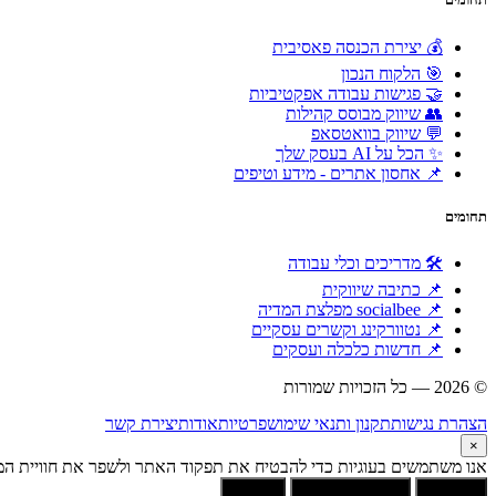
💰 יצירת הכנסה פאסיבית
🎯 הלקוח הנכון
🤝 פגישות עבודה אפקטיביות
👥 שיווק מבוסס קהילות
💬 שיווק בוואטסאפ
✨ הכל על AI בעסק שלך
📌 אחסון אתרים - מידע וטיפים
תחומים
🛠 מדריכים וכלי עבודה
📌 כתיבה שיווקית
📌 socialbee מפלצת המדיה
📌 נטוורקינג וקשרים עסקיים
📌 חדשות כלכלה ועסקים
© 2026 — כל הזכויות שמורות
הוקם ומקודם ע"י:
צימטים
הצהרת נגישות
תקנון ותנאי שימוש
פרטיות
אודות
יצירת קשר
×
אנו משתמשים בעוגיות כדי להבטיח את תפקוד האתר ולשפר את חוויית המש
קבל הכל
הסר לא הכרחיות
העדפות