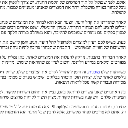
אולם, לפני שנצלול אל תוך הפרטים של הקמת החנות, יש צורך לאפיין את 
נוכל לבחור בצורה מושכלת יותר את המוצרים שאנחנו מעוניינים למכור. מח
להצלחה.
לאחר שהגדרנו את קהל היעד, הצעד הבא הוא לבחור את המוצרים שאנחנו רו
למגוון ספקים עם מוצרים שמוכנים להימכר, והוא משתלב בצורה חלקה עם Shopify.
החשיבות של חוויית המשתמש – התבנית שתבחרו צריכה להיות נוחה וברורה
לאחר הבחירה בתבנית, נזדקק להעלות את המוצרים לאתר. כאן נמליץ על הש
מפורטים ומלאים במידע רלוונטי. חשוב לציין גם שהוראות שימוש, מדיניות
כשהחנות שלנו
מוכנות
, זה הזמן להתחיל לקדם את המוצרים שלנו. שיווק ד
גולשים לאתר שלנו. יצירת תוכן איכותי בבלוגים, שימוש בפרסום ממומן בפי
מסירות ועבודה קשה נוכל לראות תוצאות.
בין האתגרים שאנו עשויים להיתקל בהם, נציין את תחום השירות ללקוח. למ
הציפיות שלהם. השקעה בשירות לקוחות מצוין תיצור לקוחות מרוצים שיחזרו
לסיכום, פתיחת חנות דרופשיפינג ב-ify
זה. אתם לא צריכים לפחד מקשיים, אלא להבין שכל אתגר הוא הזדמנות לל