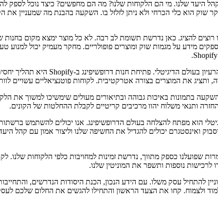
קהל היעד שלנו. מי הם הלקוחות שלנו? מה הם מחפשים? כיצד נוכל לספק לה
קר שוק הוא כלי הכרחי ולא ניתן לזלזל בו. השקעה בהבנת מה שמעניין את ה
צים להציג. כאן נדרשת תשומת לב רבה. לא כל מוצר ימצא מקום בחנות שלנו
כעת, כשיש לכם רעיון למוצרים ולפרופיל קה
, ותציג את המוצרים בצורה אטרקטיבית. לקוחות פוטנציאליים עשויים לו
קעה בתמונות באיכות גבוהה ובתיאורים מעולים שימשיכו למשוך את הלקוח. 
 החזרה ותנאי משלוח יהוו מרכיבים קריטיים לקבלת ההחלטות של הקונים.
יגיטלי הוא מפתח להצלחה בעולם הדרופשיפינג. אנו יכולים להשתמש ברשתות
יסבוק ואינסטגרם יכולים להגדיל את החשיפה שלנו וליצור אמון עם קהל היעד
רות שפועלנו כספק מתווך, נדרשת זמינות למחויבות כלפי הלקוחות שלנו. לק
 לרכישות נוספות ותשפר את המוניטין שלנו.
Shop היא הזדמנות יפה לכל מי שמעוניין להתחיל עסק משלו. עם הידע הנכון, הכנת היסודות הנ
מוד ולצמוח. קחו את הצעד הראשון והתחילו להגשים את החלום שלכם לעסק 