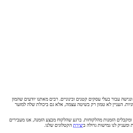
פתיחת חנות דרופשיפינג ב-Shopify הפכה להזדמנות עסקית אטרקטיבית ונגישה עבור בעלי עסקים קטנים ובינוניים. רבים מאתנו יודעים שהמון
פשרת לנו לפתוח עסקים עם מינימום הוצאות ראשוניות. העניין לא טמון רק בשיטה עצמה, אלא גם ביכולת שלה למזער
 ומקבלים הזמנות מהלקוחות. ברגע שהלקוח מבצע הזמנה, אנו מעבירים
מעניק לנו גמישות גדולה ב
יצירת
הקטלוגים שלנו.