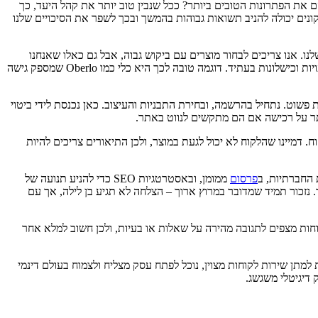
ם את הפתרונות הטובים ביותר? ככל שנבין טוב יותר את קהל היעד, כך
קונים יכולה להניב תשואות גבוהות בהמשך ובכך לשפר את הסיכויים שלנו
. אנו צריכים לבחור מוצרים עם ביקוש גבוה, אבל גם כאלו שאנחנו
יכולים להציע להם תמחור תחרותי. בעידן הדיגיטלי, ישנם אתרים רבים שמספקים מידע על מגמות שוק ומוצרים פופולריים. מחקר מעמיק יכול למנוע טעויות וכישלונות בעתיד. דוגמה טובה לכך היא כלי כמו Oberlo שמספק גישה
ל היעד, הגיע הזמן ליישם את הרעיון בעולם הדיגיטלי. פתיחת חנות דרופשיפינג ב-Shopify היא תהליך יחסית פשוט. נתחיל בהרשמה, ובחירת התבניות והעיצוב. כאן נכנסת לידי ביטוי
ותר על רכישה אם הם מתקשים לנווט באתר.
דמיינו שהלקוח לא יכול לגעת במוצר, ולכן התיאורים צריכים להיות
 החברתיות, ב
פרסום
ממומן, ובאסטרטגיות SEO כדי להניע תנועה של
. נזכור תמיד שמדובר במרוץ ארוך – הצלחה לא תגיע בן לילה, אך עם
וחות מצפים לתגובה מהירה על שאלות או בעיות, ולכן חשוב למלא אחר
דרשים, והתחייבות למתן שירות לקוחות מצוין, נוכל לפתח עסק מצליח ולצמוח בעולם דינמי
דיגיטלי משגשג.