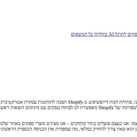
סקים
לתרגל AI בקלות!
כל הנושאים
בימינו, כאשר יותר ויותר אנשים פונים את פנייהם לעולם המסחר האלקטרוני, 
ישראלים בוחרים לבצע רכישות באינטרנט, ומגוון האפשרויות שמציעה הפלטפורמה של Shopify מא
ו. אנו בעצם פועלים בתור מתווכים – אנו מציגים מוצרי ספקים באתר שלנו
 הוא שאין צורך להחזיק במלאי, מה שמפחית את הכניסה הכספית הראשונית ו