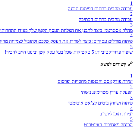
1
עבודה מהבית בתחום הפיתוח תוכנה
2
עבודה מהבית בתחום הכתיבה
3
מהלך אסטרטגי: כיצד לתכנן את הצלחת העסק הקטן שלך בעידן התחרותי
4
פיתוח מודלים עסקיים: כיצד לשדרג את העסק שלכם ולהוביל לצמיחה מהיר
5
שיפור פרודוקטיביות: 5 טקטיקות שכל בעל עסק קטן ובינוני חייב להכיר!
🔗 קשורים לנושא
1
יצירת פודקאסט והכנסות מחסויות ופרסום
2
הפעלת ערוץ סטרימינג נישתי
3
פיתוח ושיווק בוטים לצʼאט אוטומטי
4
יצירת תוכן ליוטיוב
5
הכנסה פאסיבית באינטרנט