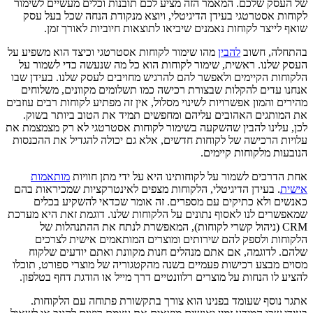
של העסק שלכם. המאמר הזה מציע לכם תובנות וכלים מעשיים לשימור
לקוחות אסטרטגי בעידן הדיגיטלי, ויוצא מנקודת הנחה שכל בעל עסק
שואף לייצר לקוחות נאמנים שיביאו לתוצאות חיוביות לאורך זמן.
בהתחלה, חשוב
להבין
מהו שימור לקוחות אסטרטגי וכיצד הוא משפיע על
העסק שלנו. ראשית, שימור לקוחות הוא כל מה שנעשה כדי לשמור על
הלקוחות הקיימים ולאפשר להם להרגיש מחויבים לעסק שלנו. בעידן שבו
אנחנו עדים להקלות שבצורת רכישה כמו תשלומים מקוונים, משלוחים
מהירים והמון אפשרויות לשינוי מסלול, אין זה מפתיע לקוחות רבים עוזבים
את המותגים האהובים עליהם ומחפשים תמיד את הטוב ביותר בשוק.
לכן, עלינו להבין שהשקעה בשימור לקוחות אסטרטגי לא רק מצמצמת את
עלויות הרכישה של לקוחות חדשים, אלא גם יכולה להגדיל את ההכנסות
הנובעות מלקוחות קיימים.
אחת הדרכים לשמור על לקוחותינו היא על ידי מתן חוויות
מותאמות
אישית
. בעידן הדיגיטלי, הלקוחות מצפים לאינטרקציות שמכיראות בהם
כאנשים ולא כתיקים עם מספרים. זה אומר שכדאי להשקיע בכלים
שמאפשרים לנו לאסוף נתונים על הלקוחות שלנו. דוגמת זאת היא מערכת
CRM (ניהול קשרי לקוחות), המאפשרת לנתח את ההתנהלות של
הלקוחות ולספק להם שירותים ומוצרים המותאמים אישית לצרכים
שלהם. לדוגמה, אם אתם מנהלים חנות מקוונת ואתם יודעים שלקוח
מסוים מבצע רכישות פעמיים בשנה מהקטגוריה של מוצרי ספורט, תוכלו
להציע לו הנחות על מוצרים רלוונטיים דרך מייל או הודגת דחף בטלפון.
אתגר נוסף שעומד בפנינו הוא צורך בתקשורת פתוחה עם הלקוחות.