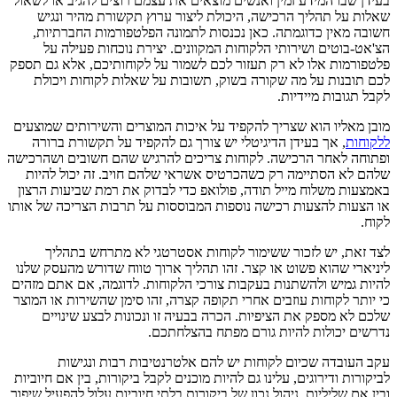
בעידן שבו המידע זמין ואנשים מוצאים את עצמם רוצים להגיב או לשאול
שאלות על תהליך הרכישה, היכולת ליצור ערוץ תקשורת מהיר ונגיש
חשובה מאין כדוגמתה. כאן נכנסות לתמונה הפלטפורמות החברתיות,
הצ'אט-בוטים ושירותי הלקוחות המקוונים. יצירת נוכחות פעילה על
פלטפורמות אלו לא רק תעזור לכם לשמור על לקוחותיכם, אלא גם תספק
לכם תובנות על מה שקורה בשוק, תשובות על שאלות לקוחות ויכולת
לקבל תגובות מיידיות.
מובן מאליו הוא שצריך להקפיד על איכות המוצרים והשירותים שמוצעים
ללקוחות
, אך בעידן הדיגיטלי יש צורך גם להקפיד על תקשורת ברורה
ופתוחה לאחר הרכישה. לקוחות צריכים להרגיש שהם חשובים ושהרכישה
שלהם לא הסתיימה רק כשהכרטיס אשראי שלהם חויב. זה יכול להיות
באמצעות משלוח מייל תודה, פולואפ כדי לבדוק את רמת שביעות הרצון
או הצעות להצעות רכישה נוספות המבוססות על תרבות הצריכה של אותו
לקוח.
לצד זאת, יש לזכור ששימור לקוחות אסטרטגי לא מתרחש בתהליך
ליניארי שהוא פשוט או קצר. זהו תהליך ארוך טווח שדורש מהעסק שלנו
להיות גמיש ולהשתנות בעקבות צורכי הלקוחות. לדוגמה, אם אתם מזהים
כי יותר לקוחות עוזבים אחרי תקופה קצרה, זהו סימן שהשירות או המוצר
שלכם לא מספק את הציפיות. הכרה בבעיה זו ונכונות לבצע שינויים
נדרשים יכולות להיות גורם מפתח בהצלחתכם.
עקב העובדה שכיום לקוחות יש להם אלטרנטיבות רבות ונגישות
לביקורות ודירוגים, עלינו גם להיות מוכנים לקבל ביקורות, בין אם חיוביות
ובין אם שליליות. ניהול נכון של ביקורות בלתי חיוביות עלול להפעיל שיפור