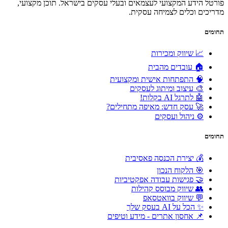
פורטל הידע המקצועי לעצמאים ובעלי עסקים בישראל. תוכן מקצועי,
מדריכים וכלים לצמיחה עסקית.
תחומים
📈 שיווק ומכירות
🏠 עובדים מהבית
🧠 התפתחות אישית ומקצועית
🎨 עיצוב ומיתוג לעסקים
🤖 לתרגל AI בקלות!
🚀 עסק חדש: מאיפה מתחילים?
⚙️ ניהול ועסקים
תחומים
💰 יצירת הכנסה פאסיבית
🎯 הלקוח הנכון
🤝 פגישות עבודה אפקטיביות
👥 שיווק מבוסס קהילות
💬 שיווק בוואטסאפ
✨ הכל על AI בעסק שלך
📌 אחסון אתרים - מידע וטיפים