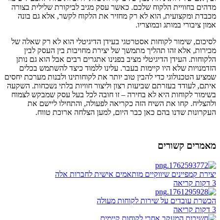
מדהים בחוויית הלקוח שלכם. כאשר עסק מגיב לביקורת שלילית בצורה
מכבדת ומקצועית, הוא לא רק מחזיר את הלקוח לקשר, אלא גם בונה
אמון ציבורי במותג ובמוצריו.
לסיכום, שימור לקוחות אסטרטגי בעידן הדיגיטלי הוא לא רק שאלה של
מכירות, אלא זהו תהליך מתמשך של יצירת מחויבות בין העסק לבין
הלקוחות. העידן הדיגיטלי מציב בפנינו אתגרים רבים אבל הוא גם נותן
הזדמנויות שלא היו קיימות בעבר. עלינו ללמוד כיצד להשתמש בכלים
שמציע הטכנולוגי כדי להבין טוב יותר את לקוחותינו ולבנות מערכת יחסים
איתם, לעודד בעזרתם שביעות רצון וליצור חוויות בלתי נשכחות. השקעה
בשימור לקוחות היא לא בחירה – זו חובה לכל בעל עסק שמבקש לצמוח
ולהצליח. קחו את השיח הזה כקריאה לפעולה, והתחילו ליישם את
העקרונות שדנו בהם כאן כבר היום, למען הצלחה ארוכת טווח.
מאמרים קשורים
יצירת קמפיינים שיווקיים מותאמים אישית לחברות אלה
3 דקות קריאה
הכשרת עובדים על שירות לקוחות מעולה
3 דקות קריאה