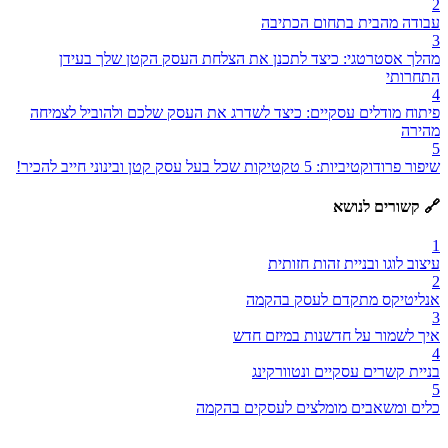
2
עבודה מהבית בתחום הכתיבה
3
מהלך אסטרטגי: כיצד לתכנן את הצלחת העסק הקטן שלך בעידן
התחרותי
4
פיתוח מודלים עסקיים: כיצד לשדרג את העסק שלכם ולהוביל לצמיחה
מהירה
5
שיפור פרודוקטיביות: 5 טקטיקות שכל בעל עסק קטן ובינוני חייב להכיר!
🔗 קשורים לנושא
1
עיצוב לוגו ובניית זהות חזותית
2
אנליטיקס מתקדם לעסק בהקמה
3
איך לשמור על חדשנות במיזם חדש
4
בניית קשרים עסקיים ונטוורקינג
5
כלים ומשאבים מומלצים לעסקים בהקמה