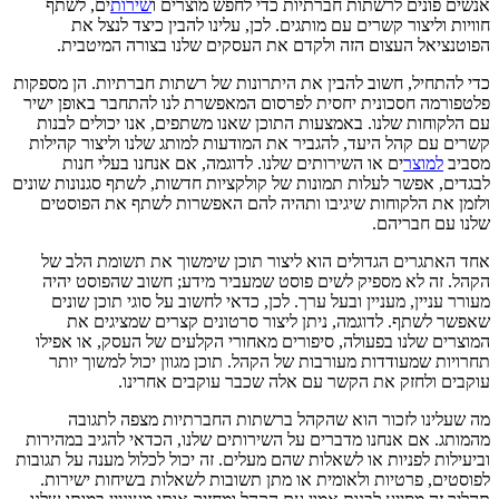
אנשים פונים לרשתות חברתיות כדי לחפש מוצרים ו
שירות
ים, לשתף
חוויות וליצור קשרים עם מותגים. לכן, עלינו להבין כיצד לנצל את
הפוטנציאל העצום הזה ולקדם את העסקים שלנו בצורה המיטבית.
כדי להתחיל, חשוב להבין את היתרונות של רשתות חברתיות. הן מספקות
פלטפורמה חסכונית יחסית לפרסום המאפשרת לנו להתחבר באופן ישיר
עם הלקוחות שלנו. באמצעות התוכן שאנו משתפים, אנו יכולים לבנות
קשרים עם קהל היעד, להגביר את המודעות למותג שלנו וליצור קהילות
מסביב
למוצר
ים או השירותים שלנו. לדוגמה, אם אנחנו בעלי חנות
לבגדים, אפשר לעלות תמונות של קולקציות חדשות, לשתף סגנונות שונים
ולזמן את הלקוחות שיגיבו ותהיה להם האפשרות לשתף את הפוסטים
שלנו עם חבריהם.
אחד האתגרים הגדולים הוא ליצור תוכן שימשוך את תשומת הלב של
הקהל. זה לא מספיק לשים פוסט שמעביר מידע; חשוב שהפוסט יהיה
מעורר עניין, מעניין ובעל ערך. לכן, כדאי לחשוב על סוגי תוכן שונים
שאפשר לשתף. לדוגמה, ניתן ליצור סרטונים קצרים שמציגים את
המוצרים שלנו בפעולה, סיפורים מאחורי הקלעים של העסק, או אפילו
תחרויות שמעודדות מעורבות של הקהל. תוכן מגוון יכול למשוך יותר
עוקבים ולחזק את הקשר עם אלה שכבר עוקבים אחרינו.
מה שעלינו לזכור הוא שהקהל ברשתות החברתיות מצפה לתגובה
מהמותג. אם אנחנו מדברים על השירותים שלנו, הכדאי להגיב במהירות
וביעילות לפניות או לשאלות שהם מעלים. זה יכול לכלול מענה על תגובות
לפוסטים, פרטיות ולאומית או מתן תשובות לשאלות בשיחות ישירות.