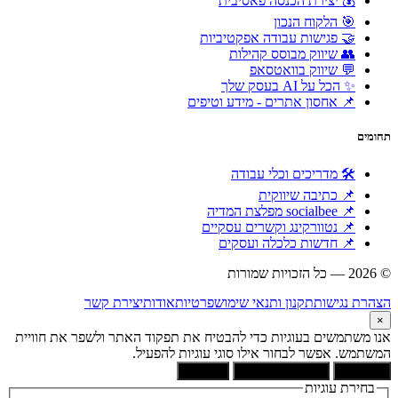
💰 יצירת הכנסה פאסיבית
🎯 הלקוח הנכון
🤝 פגישות עבודה אפקטיביות
👥 שיווק מבוסס קהילות
💬 שיווק בוואטסאפ
✨ הכל על AI בעסק שלך
📌 אחסון אתרים - מידע וטיפים
תחומים
🛠 מדריכים וכלי עבודה
📌 כתיבה שיווקית
📌 socialbee מפלצת המדיה
📌 נטוורקינג וקשרים עסקיים
📌 חדשות כלכלה ועסקים
© 2026 — כל הזכויות שמורות
הוקם ומקודם ע"י:
צימטים
הצהרת נגישות
תקנון ותנאי שימוש
פרטיות
אודות
יצירת קשר
×
אנו משתמשים בעוגיות כדי להבטיח את תפקוד האתר ולשפר את חוויית
המשתמש. אפשר לבחור אילו סוגי עוגיות להפעיל.
קבל הכל
הסר לא הכרחיות
העדפות
בחירת עוגיות