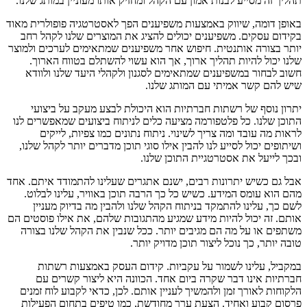
תהליך זה מסייע לבנות אמון עם הקהל ומחזיק אותו מעוניין במותג שלנו.
באופן דומה, שיווק באמצעות משפיענים הפך לאסטרטגיה פופולרית מאוד
בקידום עסקים. משפיענים יכולים להציג את המוצרים שלנו לקהל רחב
יותר בצורה אותנטית. חיפוש אחר משפיענים שמתאימים לערכים ולמוצר
שלנו יכול להיות תהליך ארוך, אך הוא עשוי להשתלם בטווח הארוך.
חשוב לבחור במשפיענים שמתאימים לסגנון ולקהלי היעד שלנו ולוודא
שיש להם קשר אמיתי עם המותג שלנו.
יתרון נוסף של רשתות חברתיות הוא היכולת לבצע מעקב על ביצועי
התוכן שלנו. כל פלטפורמה מציעה כלים לניתוח ביצועים שמאפשרים לנו
לראות מה עובד ומה צריך לשינוי. ניתוח נתונים כמו צפיות, לייקים
ושיתופים יכול לסייע לנו להבין אילו סוגי תוכן מדברים יותר לקהל שלנו,
ובכך לייעל את אסטרטגיית התוכן שלנו.
אבל גם כשיש יתרונות רבים, ישנם אתגרים שעלינו להתמודד איתם. אחד
מהם הוא עומס המידע. כשיש כל כך הרבה תוכן באוויר, עלינו לבלוט.
לשם כך, עלינו להתמקד בניתוח הקהל שלנו ולהבין מה בדיוק מעניין
אותם. זה יכול להיות מידע שמגיע מהתגובות שלהם, את אילו פוסטים הם
משתפים או על מה הם מגיבים יותר. ככל שנבין את הקהל שלנו בצורה
טובה יותר, כך נוכל ליצור תוכן מדויק יותר.
במקביל, עלינו לשמור על עקביות. קידום העסק באמצעות רשתות
חברתיות אינו דבר שקרה ביום אחד. הכוונה היא ליצור קשרים עם
הלקוחות לאורך זמן ולהמשיך לעניין אותם. לכן, כדאי לקבוע לוח זמנים
פרסום קבוע ואחיד. הצעת ערך מחודשת, כמו טיפים בתחום הפעילות