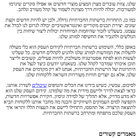
שלנו, צוות עובדים מצוין המציע מוצרי חדשים או אפילו סקרים שיגרמו
למעורבות, יכולה להיות דרך מצוינת לשמור על קהל מעורב ונלהב.
כמו כן, התחרות ברשתות החברתיות גדולה, ולכן יש להיות חדשים וקצת
שונים. יצירת תכנים מקוריים ואינטראקטיביים יכולה לגרום לנו לבדל את
עצמנו, כשעלינו לזכור שהיוזמות המיוחדות יכולות ליצור שיחות בין
הגולשים ולהגביר את החשיפה למותג שלנו.
באופן כללי, השימוש ברשתות חברתיות לקידום העסק הוא כלי מעולה
להעלות את המודעות למותג שלנו ולהגיע לקהלים חדשים. כל שעלינו
לעשות הוא לפתח אסטרטגיה משולבת, להיות פעילים, קשובים ולייצר
תוכן איכותי שמדבר לקהל שלנו. כשאנחנו יודעים כיצד לנצל את
היתרונות של הרשתות החברתיות, אנחנו לא רק מקדמים את העסק
שלנו, אלא גם יוצרים חוויות מעוררות השראה ללקוחות שלנו.
לסיכום, עכשיו, כשיש בידינו את הכלים והטיפים
שיכולים
לשדרג אותנו,
כדאי לצאת לדרך וליישם מידית את מה שלמדנו. קידום העסק שלנו הוא
לא מדע מדויק, אלא תהליך של למידה וניסיון. חקירת אפשרויות חדשות,
הקפיצה למים העמוקים השיווקיים והבנה מה מחבר אותנו ללקוחות תביא
לתוצאה הרצויה. אל תהססו, התחילו ליישם את העצות הללו ותראו איך
העסק שלכם מתפתח ומתרחב ברשתות החברתיות.
מאמרים קשורים