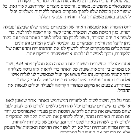
בעל עסק יודע כי האינטרנט מהווה את הערוץ המרכזי בו לקוחות
פוטנציאליים מחפשים, משווים, ורוכשים מוצרים ושירותים. לאור זאת, כל
שיפור קטן ביכולת שלנו להפוך מבקרים באתר ללקוחות משלמים יכול
להשפיע באופן משמעותי על הרווחיות העסקית שלנו.
יחס ההמרה הוא למעשה האחוז של המבקרים באתר שלנו שביצעו פעולה
רצויה, כגון רכישת מוצר, השארת פרטי קשר או הרשמה לניוזלטר. כדי
לשפר את יחס ההמרה, חשוב להבין מה עלינו לשפר באתר עצמו וגם כיצד
ניתן לייעל את זרימת המבקרים בו. הכניסה לעומק המידע והנתונים
המתקבלים מהמבקרים יכולה לחשוף לנו את ההתנהגויות וההעדפות של
הלקוחות, ובכך לאפשר לנו לבצע אופטימיזציה מדויקת יותר.
אחד מהכלים החשובים בשיפור יחס ההמרה הוא תהליך ניסוי A/B, שבו
אנו משווים בין גרסאות שונות של האתר כדי לראות איזו גרסה מצליחה
יותר להמיר מבקרים. זהו כלי פשוט אך יעיל שמאפשר לנו לגלות אילו
אלמנטים באתר פועלים היטב ואילו צריכים שיפוט. לדוגמה, שינוי
בכותרות, צבעים או מיקום כפתורי הקריאה לפעולה יכולים לעשות את
ההבדל.
נוסף על כך, חשוב לשים לב לחוויית המשתמש באתר. אתר שנטען לאט
או שיש בו קישורים שבורים יכול להרתיע גולשים ולגרום להם לעזוב לפני
שהם מממשים את כוונתם לרכוש. הוספת תוכן מעניין ואינפורמטיבי, יחד
עם תמונות באיכות גבוהה, יכולה להחזיק את תשומת הלב של המבקרים
ולגרום להם לשהות באתר שלנו יותר זמן. שילוב של ביקורות לקוחות,
עדויות ומדיה חברתית יכול לא רק לשפר את תחושת האמינות של העסק
אלא גם להגביר את העניין של המבקרים.