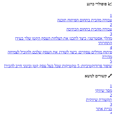
📈 פופולרי כרגע
1
עבודה מהבית בתחום הפיתוח תוכנה
2
עבודה מהבית בתחום הכתיבה
3
מהלך אסטרטגי: כיצד לתכנן את הצלחת העסק הקטן שלך בעידן
התחרותי
4
פיתוח מודלים עסקיים: כיצד לשדרג את העסק שלכם ולהוביל לצמיחה
מהירה
5
שיפור פרודוקטיביות: 5 טקטיקות שכל בעל עסק קטן ובינוני חייב להכיר!
🔗 קשורים לנושא
1
מסר שיווקי
2
תקשורת שיווקית
3
בניית אתר
4