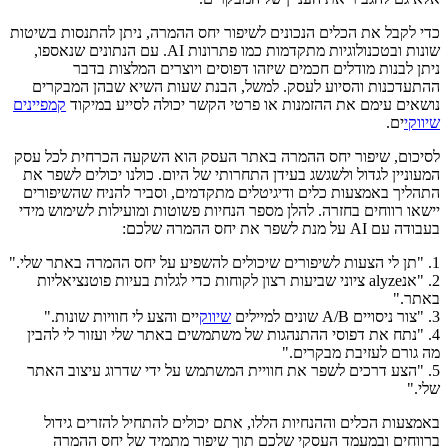
כדי לקבל את הכלים הנכונים לשיפור יחס ההמרה, ניתן להתנסות בשיטות
שונות ובטכנולוגיות מתקדמות כמו פתרונות AI. עם הנתונים שנאספו,
ניתן לבנות מודלים חכמים שיזהו דפוסים ויוצרים המלצות בדבר
ההתעדכנות והסיוע לעסק. למשל, הבנת שעות השיא שבהן המבקרים
נושאים עימם את ההזמנות או פרטי הקשר יכולה לסייע במיקוד
קמפיינים
שיווקי
ים.
לסיכום, שיפור יחס ההמרה באתר העסק הוא השקעה הכרחית לכל עסק
המעוניין לגדול ולשגשג בעידן התחרותי של היום. כולנו יכולים לשפר את
התהליך באמצעות כלים ודיגיטלים מתקדמים, וסביר להניח שהשיפורים
יישאו רווחים בחזרה. להלן מספר הנחיות פשוטות ומועילות לשימוש מידי
בעבודה עם AI על מנת לשפר את יחס ההמרה שלכם:
1. "תן לי הצעות לשיפורים שיכולים להשפיע על יחס ההמרה באתר שלי."
2. "אנalyze ציוני שביעות רצון לקוחות כדי לגלות בעיות פוטנציאליות
באתר."
3. "צור ניסויים A/B שונים למיילים
שיווק
יים והצע לי חוויות שונות."
4. "נתח את דפוסי ההתנהגות של משתמשים באתר שלי ועזור לי להבין
מה גורם לעזיבת מבקרים."
5. "הצע דרכים לשפר את חוויית המשתמש על ידי שדרוג עיצוב האתר
שלי."
באמצעות הכלים וההנחיות הללו, אתם יכולים להתחיל להזרים גידול
ברווחים ובמעמד העסקי שלכם תוך שיפור מתמיד של יחס ההמרה