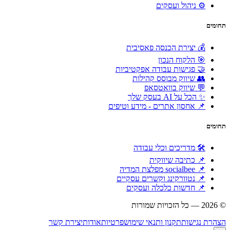
⚙️ ניהול ועסקים
תחומים
💰 יצירת הכנסה פאסיבית
🎯 הלקוח הנכון
🤝 פגישות עבודה אפקטיביות
👥 שיווק מבוסס קהילות
💬 שיווק בוואטסאפ
✨ הכל על AI בעסק שלך
📌 אחסון אתרים - מידע וטיפים
תחומים
🛠 מדריכים וכלי עבודה
📌 כתיבה שיווקית
📌 socialbee מפלצת המדיה
📌 נטוורקינג וקשרים עסקיים
📌 חדשות כלכלה ועסקים
© 2026 — כל הזכויות שמורות
הוקם ומקודם ע"י:
צימטים
הצהרת נגישות
תקנון ותנאי שימוש
פרטיות
אודות
יצירת קשר